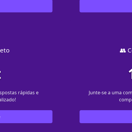
reto
👥 
t
espostas rápidas e
Junte-se a uma com
lizado!
compa
e