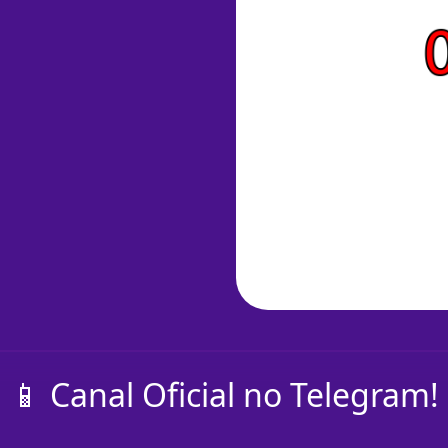
📱 Canal Oficial no Telegram!