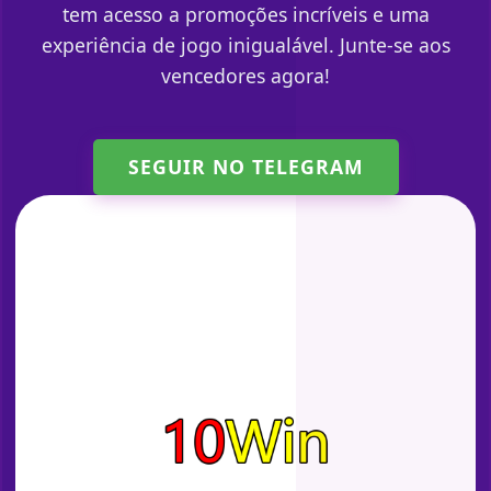
tem acesso a promoções incríveis e uma
experiência de jogo inigualável. Junte-se aos
vencedores agora!
SEGUIR NO TELEGRAM