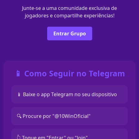
Junte-se a uma comunidade exclusiva de
jogadores e compartilhe experiências!
Entrar Grupo
📱 Como Seguir no Telegram
📱 Baixe o app Telegram no seu dispositivo
🔍 Procure por "@10WinOficial"
👆 Toque em "Entrar" ou "Join"