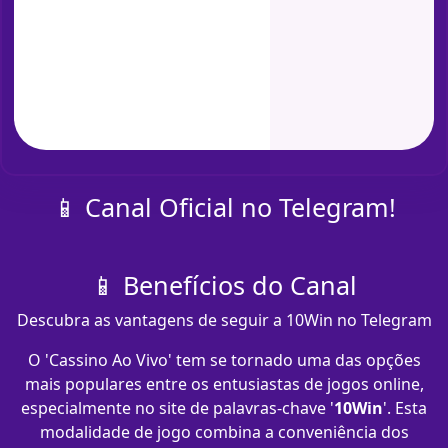
📱 Canal Oficial no Telegram!
📱 Benefícios do Canal
Descubra as vantagens de seguir a 10Win no Telegram
O 'Cassino Ao Vivo' tem se tornado uma das opções
mais populares entre os entusiastas de jogos online,
especialmente no site de palavras-chave '
10Win
'. Esta
modalidade de jogo combina a conveniência dos