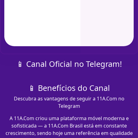
📱 Canal Oficial no Telegram!
📱 Benefícios do Canal
Descubra as vantagens de seguir a 11A.Com no
Telegram
A 11A.Com criou uma plataforma móvel moderna e
sofisticada — a 11A.Com Brasil está em constante
crescimento, sendo hoje uma referência em qualidade