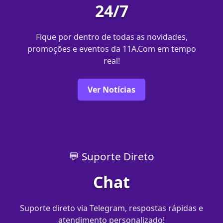
24/7
Fique por dentro de todas as novidades,
promoções e eventos da 11A.Com em tempo
real!
Ver Notícias
💬 Suporte Direto
Chat
Suporte direto via Telegram, respostas rápidas e
atendimento personalizado!