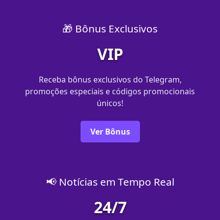
🎁 Bônus Exclusivos
VIP
Receba bônus exclusivos do Telegram,
promoções especiais e códigos promocionais
únicos!
Ver Bônus
📢 Notícias em Tempo Real
24/7