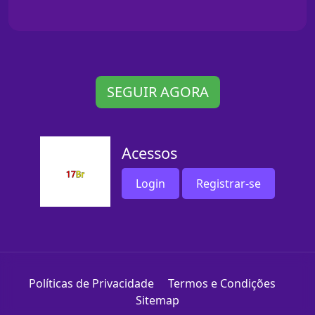
SEGUIR AGORA
Acessos
Login
Registrar-se
Políticas de Privacidade
Termos e Condições
Sitemap