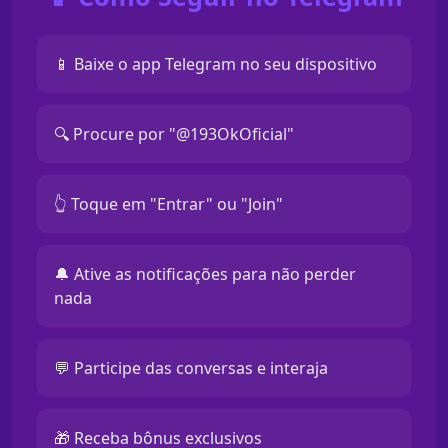
📱 Baixe o app Telegram no seu dispositivo
🔍 Procure por "@193OkOficial"
👆 Toque em "Entrar" ou "Join"
🔔 Ative as notificações para não perder
nada
💬 Participe das conversas e interaja
🎁 Receba bônus exclusivos