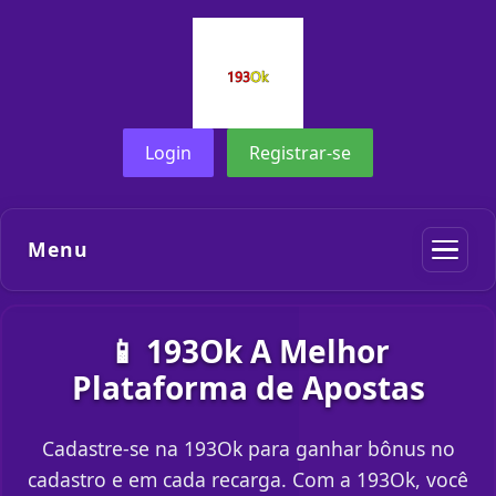
Login
Registrar-se
Menu
📱 193Ok A Melhor
Plataforma de Apostas
Cadastre-se na 193Ok para ganhar bônus no
cadastro e em cada recarga. Com a 193Ok, você