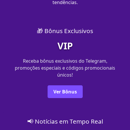
tendências.
🎁 Bônus Exclusivos
VIP
Receba bônus exclusivos do Telegram,
promoções especiais e códigos promocionais
únicos!
Ver Bônus
📢 Notícias em Tempo Real