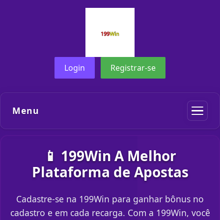
Login
Registrar-se
Menu
📱 199Win A Melhor
Plataforma de Apostas
Cadastre-se na 199Win para ganhar bônus no
cadastro e em cada recarga. Com a 199Win, você