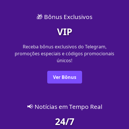
🎁 Bônus Exclusivos
VIP
Receba bônus exclusivos do Telegram,
promoções especiais e códigos promocionais
únicos!
Ver Bônus
📢 Notícias em Tempo Real
24/7