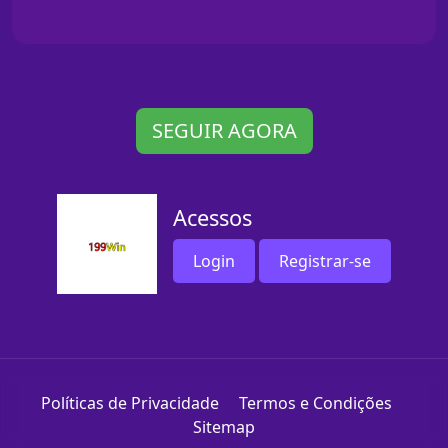
SEGUIR AGORA
Acessos
Login
Registrar-se
Políticas de Privacidade
Termos e Condições
Sitemap