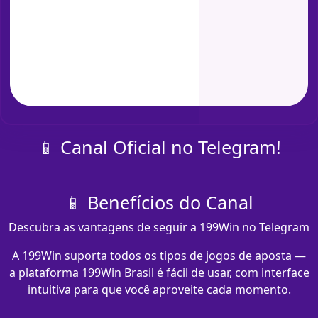
📱 Canal Oficial no Telegram!
📱 Benefícios do Canal
Descubra as vantagens de seguir a 199Win no Telegram
A 199Win suporta todos os tipos de jogos de aposta —
a plataforma 199Win Brasil é fácil de usar, com interface
intuitiva para que você aproveite cada momento.