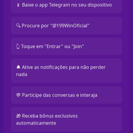
📱 Baixe o app Telegram no seu dispositivo
🔍 Procure por "@199WinOficial"
👆 Toque em "Entrar" ou "Join"
🔔 Ative as notificações para não perder
nada
💬 Participe das conversas e interaja
🎁 Receba bônus exclusivos
automaticamente