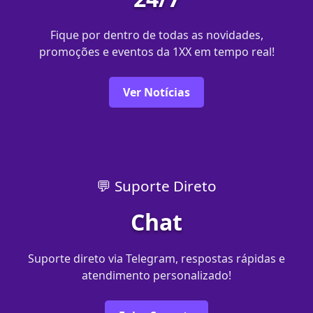
Fique por dentro de todas as novidades,
promoções e eventos da 1XX em tempo real!
Ver Notícias
💬 Suporte Direto
Chat
Suporte direto via Telegram, respostas rápidas e
atendimento personalizado!