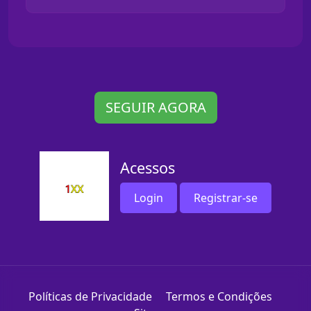
SEGUIR AGORA
Acessos
Login
Registrar-se
Políticas de Privacidade
Termos e Condições