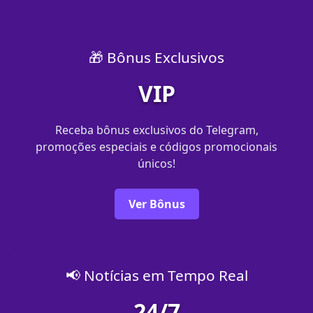
🎁 Bônus Exclusivos
VIP
Receba bônus exclusivos do Telegram,
promoções especiais e códigos promocionais
únicos!
Ver Bônus
📢 Notícias em Tempo Real
24/7