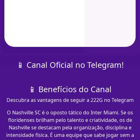
📱 Canal Oficial no Telegram!
📱 Benefícios do Canal
Descubra as vantagens de seguir a 222G no Telegram
O Nashville SC é o oposto tático do Inter Miami. Se os
floridenses brilham pelo talento e criatividade, os de
Nashville se destacam pela organização, disciplina e
intensidade física. É uma equipe que sabe jogar sem a