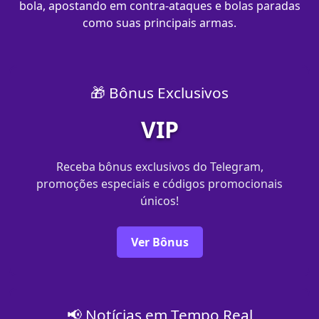
bola, apostando em contra-ataques e bolas paradas
como suas principais armas.
🎁 Bônus Exclusivos
VIP
Receba bônus exclusivos do Telegram,
promoções especiais e códigos promocionais
únicos!
Ver Bônus
📢 Notícias em Tempo Real