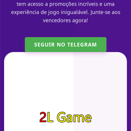
tem acesso a promoções incríveis e uma
experiência de jogo inigualável. Junte-se aos
vencedores agora!
SEGUIR NO TELEGRAM