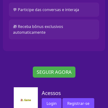
💬 Participe das conversas e interaja
🎁 Receba bônus exclusivos
automaticamente
SEGUIR AGORA
Acessos
Login
Registrar-se