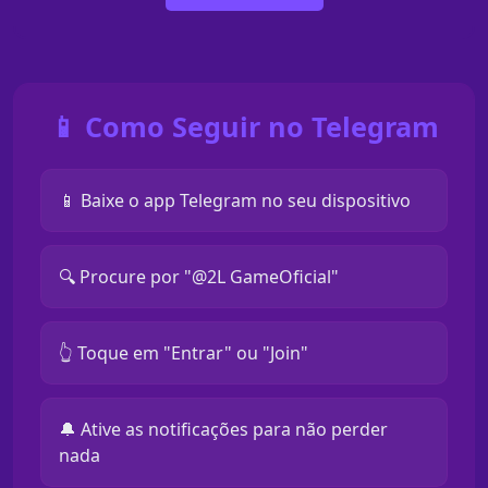
📱 Como Seguir no Telegram
📱 Baixe o app Telegram no seu dispositivo
🔍 Procure por "@2L GameOficial"
👆 Toque em "Entrar" ou "Join"
🔔 Ative as notificações para não perder
nada