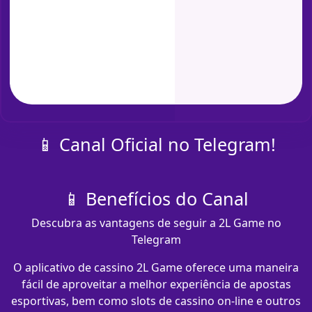
📱 Canal Oficial no Telegram!
📱 Benefícios do Canal
Descubra as vantagens de seguir a 2L Game no
Telegram
O aplicativo de cassino 2L Game oferece uma maneira
fácil de aproveitar a melhor experiência de apostas
esportivas, bem como slots de cassino on-line e outros