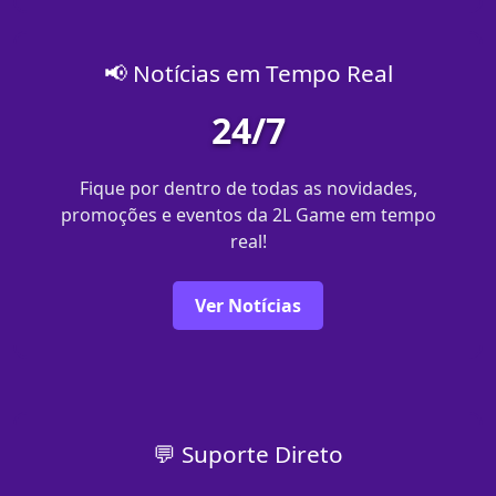
📢 Notícias em Tempo Real
24/7
Fique por dentro de todas as novidades,
promoções e eventos da 2L Game em tempo
real!
Ver Notícias
💬 Suporte Direto