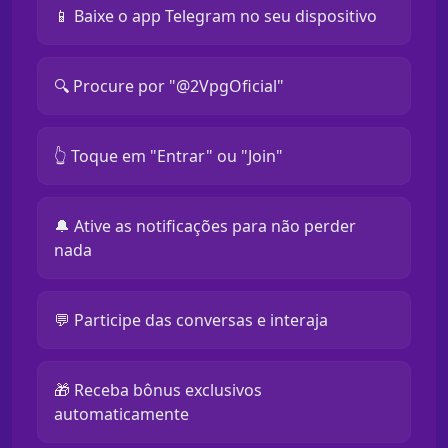
📱 Baixe o app Telegram no seu dispositivo
🔍 Procure por "@2VpgOficial"
👆 Toque em "Entrar" ou "Join"
🔔 Ative as notificações para não perder
nada
💬 Participe das conversas e interaja
🎁 Receba bônus exclusivos
automaticamente