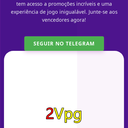
tem acesso a promoções incríveis e uma
experiência de jogo inigualável. Junte-se aos
vencedores agora!
SEGUIR NO TELEGRAM