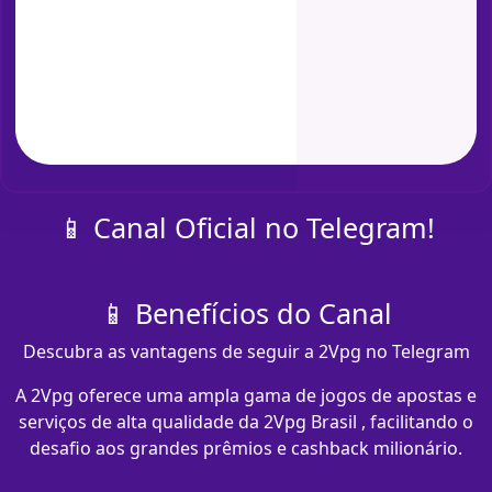
📱 Canal Oficial no Telegram!
📱 Benefícios do Canal
Descubra as vantagens de seguir a 2Vpg no Telegram
A 2Vpg oferece uma ampla gama de jogos de apostas e
serviços de alta qualidade da 2Vpg Brasil , facilitando o
desafio aos grandes prêmios e cashback milionário.