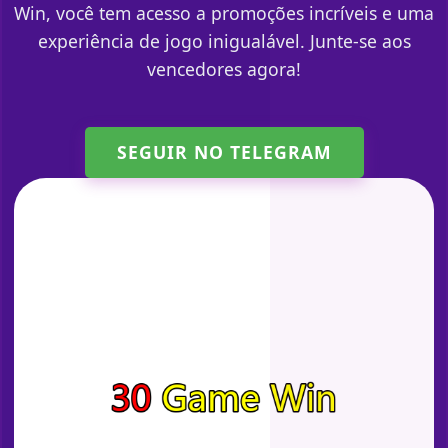
Win, você tem acesso a promoções incríveis e uma
experiência de jogo inigualável. Junte-se aos
vencedores agora!
SEGUIR NO TELEGRAM