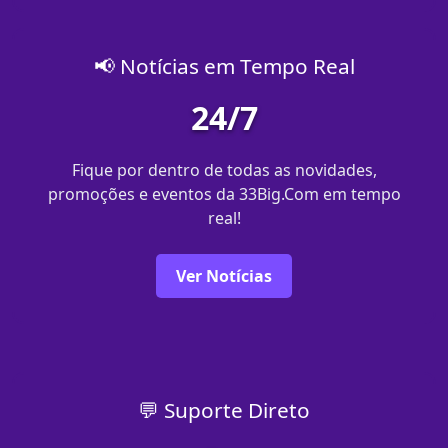
📢 Notícias em Tempo Real
24/7
Fique por dentro de todas as novidades,
promoções e eventos da 33Big.Com em tempo
real!
Ver Notícias
💬 Suporte Direto