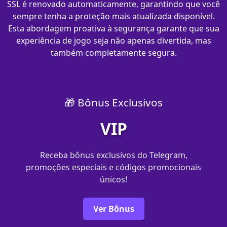
SSL é renovado automaticamente, garantindo que você
sempre tenha a proteção mais atualizada disponível.
Esta abordagem proativa à segurança garante que sua
experiência de jogo seja não apenas divertida, mas
também completamente segura.
🎁 Bônus Exclusivos
VIP
Receba bônus exclusivos do Telegram,
promoções especiais e códigos promocionais
únicos!
Ver Bônus