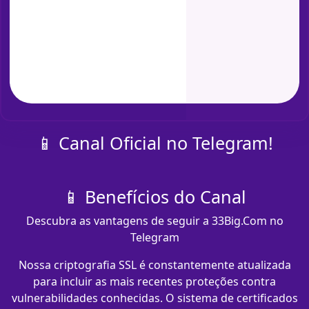
📱 Canal Oficial no Telegram!
📱 Benefícios do Canal
Descubra as vantagens de seguir a 33Big.Com no
Telegram
Nossa criptografia SSL é constantemente atualizada
para incluir as mais recentes proteções contra
vulnerabilidades conhecidas. O sistema de certificados