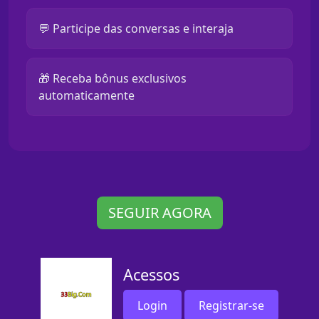
💬 Participe das conversas e interaja
🎁 Receba bônus exclusivos
automaticamente
SEGUIR AGORA
Acessos
Login
Registrar-se