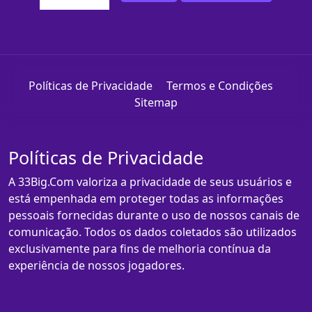
Políticas de Privacidade
Termos e Condições
Sitemap
Políticas de Privacidade
A 33Big.Com valoriza a privacidade de seus usuários e
está empenhada em proteger todas as informações
pessoais fornecidas durante o uso de nossos canais de
comunicação. Todos os dados coletados são utilizados
exclusivamente para fins de melhoria contínua da
experiência de nossos jogadores.