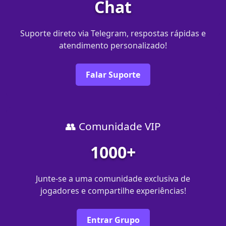
Chat
Suporte direto via Telegram, respostas rápidas e
atendimento personalizado!
Falar Suporte
👥 Comunidade VIP
1000+
Junte-se a uma comunidade exclusiva de
jogadores e compartilhe experiências!
Entrar Grupo