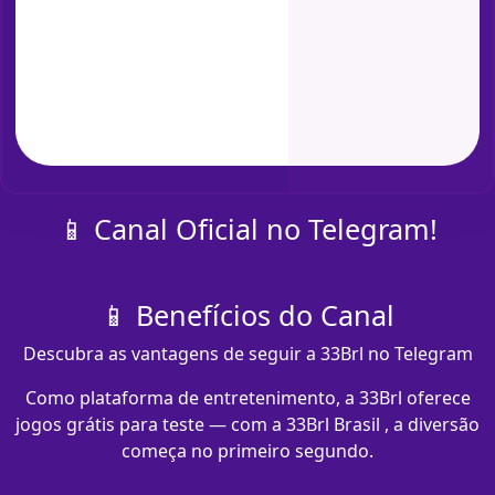
📱 Canal Oficial no Telegram!
📱 Benefícios do Canal
Descubra as vantagens de seguir a 33Brl no Telegram
Como plataforma de entretenimento, a 33Brl oferece
jogos grátis para teste — com a 33Brl Brasil , a diversão
começa no primeiro segundo.