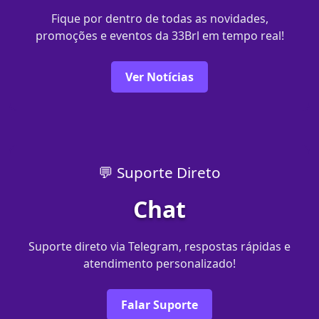
Fique por dentro de todas as novidades,
promoções e eventos da 33Brl em tempo real!
Ver Notícias
💬 Suporte Direto
Chat
Suporte direto via Telegram, respostas rápidas e
atendimento personalizado!
Falar Suporte