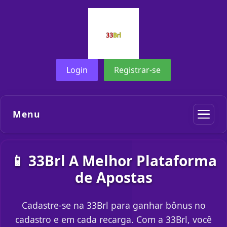
Login
Registrar-se
Menu
📱 33Brl A Melhor Plataforma
de Apostas
Cadastre-se na 33Brl para ganhar bônus no
cadastro e em cada recarga. Com a 33Brl, você