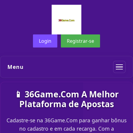
Login
Registrar-se
Menu
📱 36Game.Com A Melhor
Plataforma de Apostas
Cadastre-se na 36Game.Com para ganhar bônus
no cadastro e em cada recarga. Com a