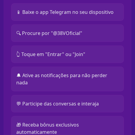
📱 Baixe o app Telegram no seu dispositivo
🔍 Procure por "@38VOficial"
👆 Toque em "Entrar" ou "Join"
🔔 Ative as notificações para não perder
nada
💬 Participe das conversas e interaja
🎁 Receba bônus exclusivos
automaticamente