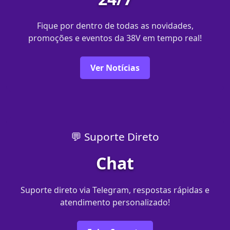
Fique por dentro de todas as novidades,
promoções e eventos da 38V em tempo real!
Ver Notícias
💬 Suporte Direto
Chat
Suporte direto via Telegram, respostas rápidas e
atendimento personalizado!