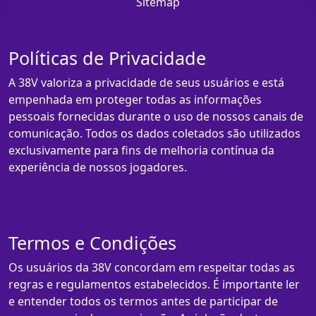
Sitemap
Políticas de Privacidade
A 38V valoriza a privacidade de seus usuários e está
empenhada em proteger todas as informações
pessoais fornecidas durante o uso de nossos canais de
comunicação. Todos os dados coletados são utilizados
exclusivamente para fins de melhoria contínua da
experiência de nossos jogadores.
Termos e Condições
Os usuários da 38V concordam em respeitar todas as
regras e regulamentos estabelecidos. É importante ler
e entender todos os termos antes de participar de