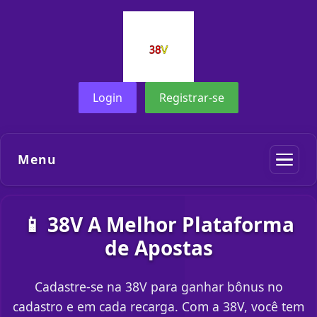
Login
Registrar-se
Menu
📱 38V A Melhor Plataforma
de Apostas
Cadastre-se na 38V para ganhar bônus no
cadastro e em cada recarga. Com a 38V, você tem