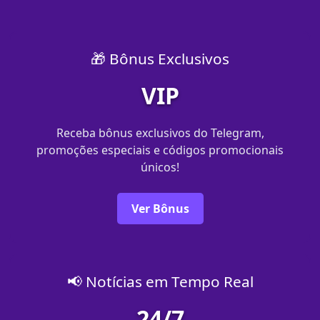
🎁 Bônus Exclusivos
VIP
Receba bônus exclusivos do Telegram,
promoções especiais e códigos promocionais
únicos!
Ver Bônus
📢 Notícias em Tempo Real
24/7