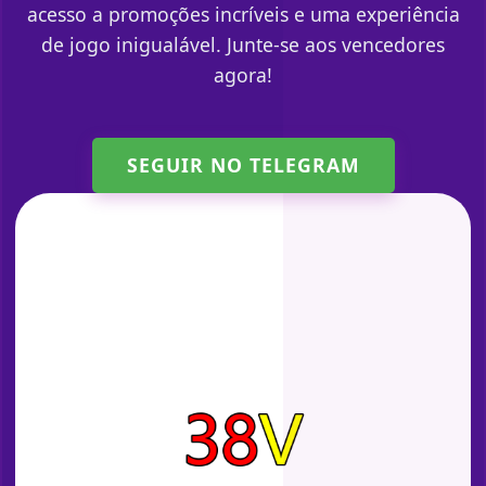
acesso a promoções incríveis e uma experiência
de jogo inigualável. Junte-se aos vencedores
agora!
SEGUIR NO TELEGRAM