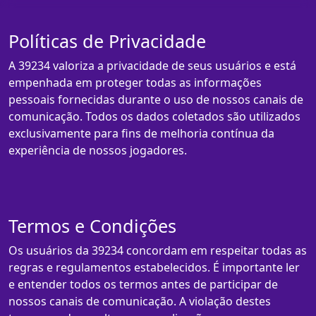
Políticas de Privacidade
A 39234 valoriza a privacidade de seus usuários e está
empenhada em proteger todas as informações
pessoais fornecidas durante o uso de nossos canais de
comunicação. Todos os dados coletados são utilizados
exclusivamente para fins de melhoria contínua da
experiência de nossos jogadores.
Termos e Condições
Os usuários da 39234 concordam em respeitar todas as
regras e regulamentos estabelecidos. É importante ler
e entender todos os termos antes de participar de
nossos canais de comunicação. A violação destes