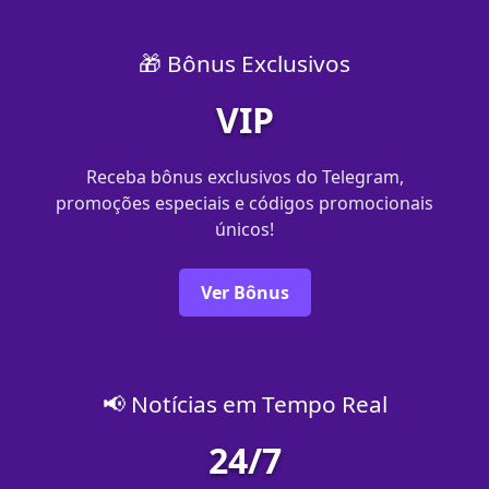
🎁 Bônus Exclusivos
VIP
Receba bônus exclusivos do Telegram,
promoções especiais e códigos promocionais
únicos!
Ver Bônus
📢 Notícias em Tempo Real
24/7