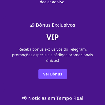
dealer ao vivo.
🎁 Bônus Exclusivos
VIP
Receba bônus exclusivos do Telegram,
promoções especiais e códigos promocionais
únicos!
Ver Bônus
📢 Notícias em Tempo Real