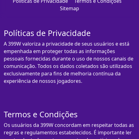
Políticas de Privacidade
Termos e Condições
Sitemap
Políticas de Privacidade
A 399W valoriza a privacidade de seus usuários e está
empenhada em proteger todas as informações
pessoais fornecidas durante o uso de nossos canais de
comunicação. Todos os dados coletados são utilizados
exclusivamente para fins de melhoria contínua da
experiência de nossos jogadores.
Termos e Condições
Os usuários da 399W concordam em respeitar todas as
regras e regulamentos estabelecidos. É importante ler