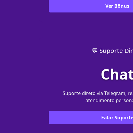
Ver Bônus
💬 Suporte Di
Cha
Suporte direto via Telegram, r
atendimento persona
Falar Suport