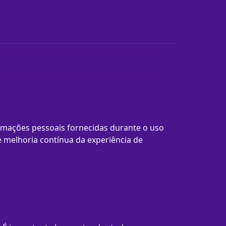
ormações pessoais fornecidas durante o uso
e melhoria contínua da experiência de