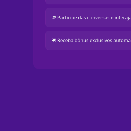
💬 Participe das conversas e interaj
🎁 Receba bônus exclusivos autom