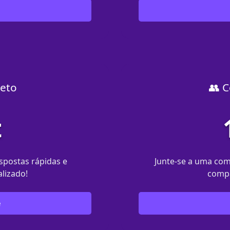
reto
👥 
t
espostas rápidas e
Junte-se a uma com
lizado!
compa
e