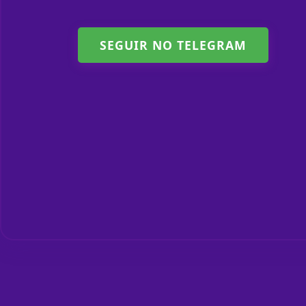
SEGUIR NO TELEGRAM