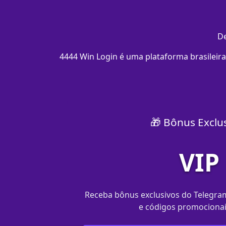
De
4444 Win Login é uma plataforma brasileira
🎁 Bônus Exclu
VIP
Receba bônus exclusivos do Telegra
e códigos promocionai