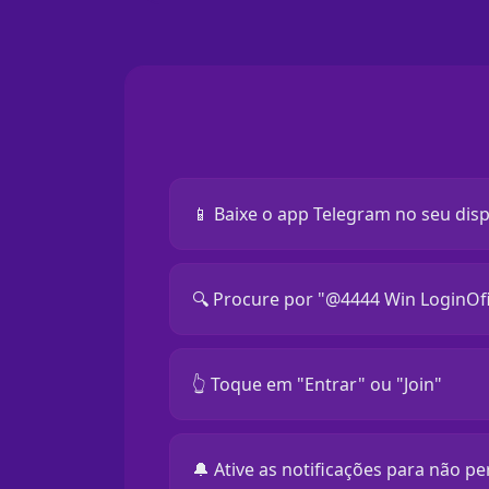
📱 Baixe o app Telegram no seu disp
🔍 Procure por "@4444 Win LoginOfi
👆 Toque em "Entrar" ou "Join"
🔔 Ative as notificações para não p