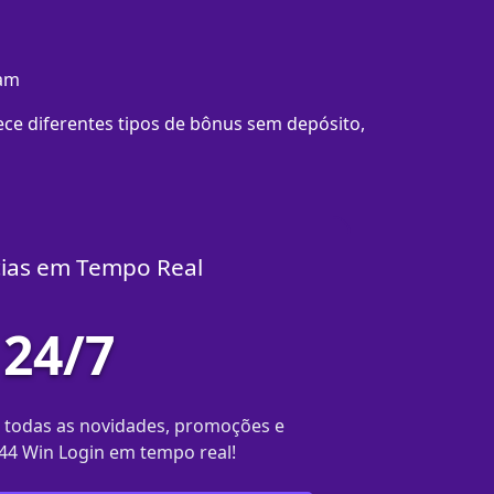
ram
ece diferentes tipos de bônus sem depósito,
cias em Tempo Real
24/7
e todas as novidades, promoções e
44 Win Login em tempo real!