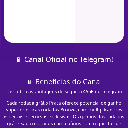
📱 Canal Oficial no Telegram!
📱 Benefícios do Canal
Descubra as vantagens de seguir a 456R no Telegram
Cada rodada grátis Prata oferece potencial de ganho
superior que as rodadas Bronze, com multiplicadores
especiais e recursos exclusivos. Os ganhos das rodadas
grátis são creditados como bônus com requisitos de