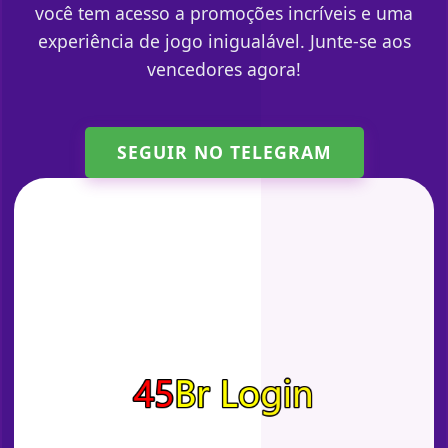
você tem acesso a promoções incríveis e uma
experiência de jogo inigualável. Junte-se aos
vencedores agora!
SEGUIR NO TELEGRAM