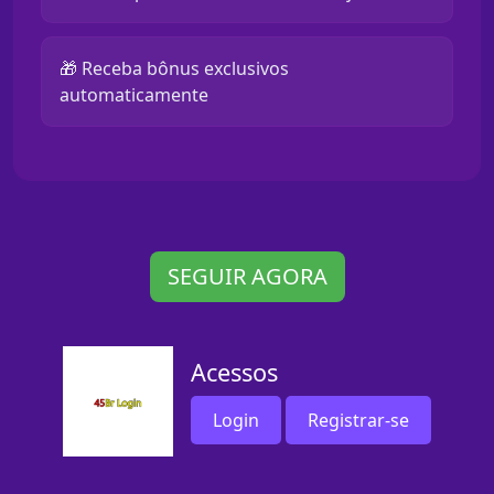
🎁 Receba bônus exclusivos
automaticamente
SEGUIR AGORA
Acessos
Login
Registrar-se