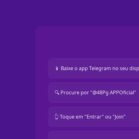
📱 Baixe o app Telegram no seu disp
🔍 Procure por "@48Pg APPOficial"
👆 Toque em "Entrar" ou "Join"