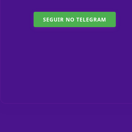
SEGUIR NO TELEGRAM