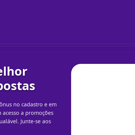
elhor
postas
ônus no cadastro e em
m acesso a promoções
ualável. Junte-se aos