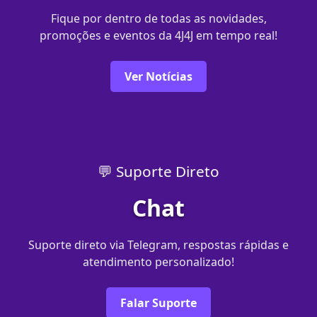
Fique por dentro de todas as novidades,
promoções e eventos da 4J4J em tempo real!
Ver Notícias
💬 Suporte Direto
Chat
Suporte direto via Telegram, respostas rápidas e
atendimento personalizado!
Falar Suporte