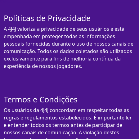
Políticas de Privacidade
A 4J4J valoriza a privacidade de seus usuários e está
empenhada em proteger todas as informações
pessoais fornecidas durante o uso de nossos canais de
comunicação. Todos os dados coletados são utilizados
exclusivamente para fins de melhoria contínua da
experiência de nossos jogadores.
Termos e Condições
Os usuários da 4J4J concordam em respeitar todas as
regras e regulamentos estabelecidos. É importante ler
e entender todos os termos antes de participar de
nossos canais de comunicação. A violação destes