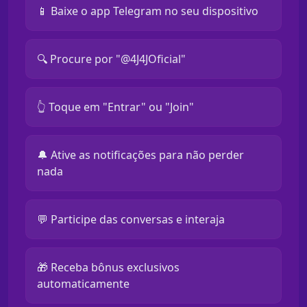
📱 Baixe o app Telegram no seu dispositivo
🔍 Procure por "@4J4JOficial"
👆 Toque em "Entrar" ou "Join"
🔔 Ative as notificações para não perder
nada
💬 Participe das conversas e interaja
🎁 Receba bônus exclusivos
automaticamente