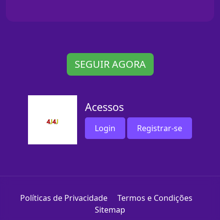
SEGUIR AGORA
Acessos
Login
Registrar-se
Políticas de Privacidade
Termos e Condições
Sitemap