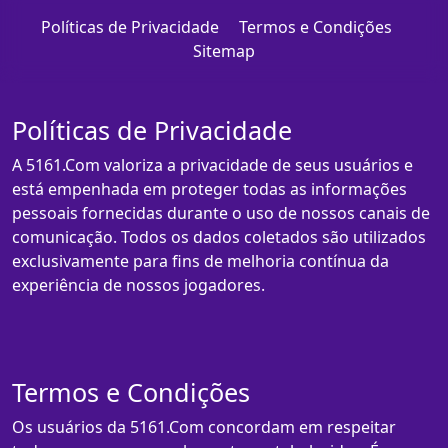
Políticas de Privacidade
Termos e Condições
Sitemap
Políticas de Privacidade
A 5161.Com valoriza a privacidade de seus usuários e
está empenhada em proteger todas as informações
pessoais fornecidas durante o uso de nossos canais de
comunicação. Todos os dados coletados são utilizados
exclusivamente para fins de melhoria contínua da
experiência de nossos jogadores.
Termos e Condições
Os usuários da 5161.Com concordam em respeitar