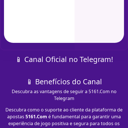
📱 Canal Oficial no Telegram!
📱 Benefícios do Canal
Descubra as vantagens de seguir a 5161.Com no
Telegram
Descubra como o suporte ao cliente da plataforma de
apostas
5161.Com
é fundamental para garantir uma
experiência de jogo positiva e segura para todos os