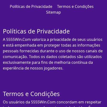
Políticas de Privacidade
Termos e Condições
Sitemap
Políticas de Privacidade
A 5555Win.Com valoriza a privacidade de seus usuários
e está empenhada em proteger todas as informações
pessoais fornecidas durante o uso de nossos canais de
comunicação. Todos os dados coletados são utilizados
exclusivamente para fins de melhoria contínua da
experiência de nossos jogadores.
Termos e Condições
Os usuários da 5555Win.Com concordam em respeitar