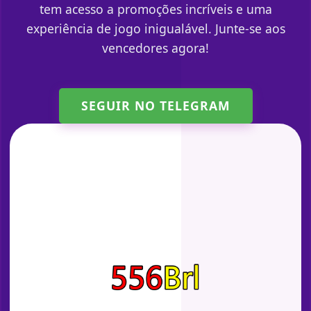
tem acesso a promoções incríveis e uma
experiência de jogo inigualável. Junte-se aos
vencedores agora!
SEGUIR NO TELEGRAM