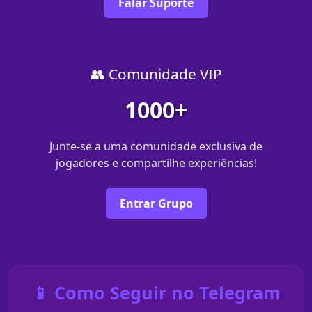
Falar Suporte
👥 Comunidade VIP
1000+
Junte-se a uma comunidade exclusiva de
jogadores e compartilhe experiências!
Entrar Grupo
📱 Como Seguir no Telegram