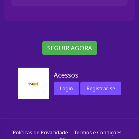
SEGUIR AGORA
Acessos
Login
Registrar-se
Políticas de Privacidade
Termos e Condições