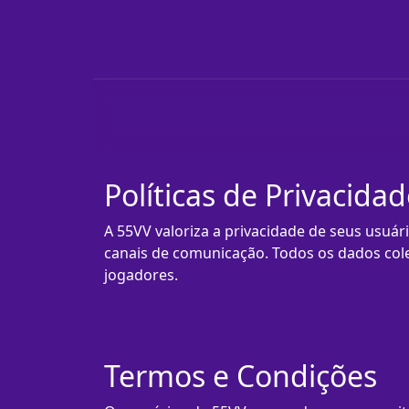
Políticas de Privacida
A 55VV valoriza a privacidade de seus usuá
canais de comunicação. Todos os dados cole
jogadores.
Termos e Condições