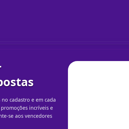
r
postas
 no cadastro e em cada
 promoções incríveis e
unte-se aos vencedores