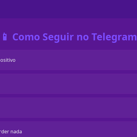
📱 Como Seguir no Telegram
ositivo
erder nada