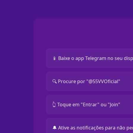
📱 Baixe o app Telegram no seu disp
🔍 Procure por "@55VVOficial"
👆 Toque em "Entrar" ou "Join"
🔔 Ative as notificações para não p