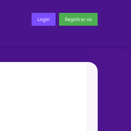
Login
Registrar-se