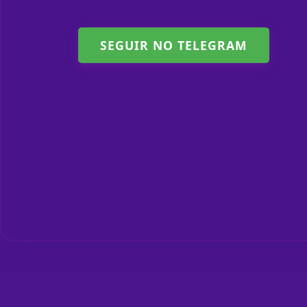
SEGUIR NO TELEGRAM