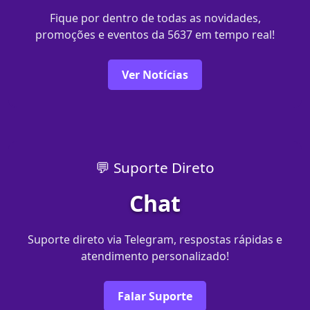
Fique por dentro de todas as novidades,
promoções e eventos da 5637 em tempo real!
Ver Notícias
💬 Suporte Direto
Chat
Suporte direto via Telegram, respostas rápidas e
atendimento personalizado!
Falar Suporte