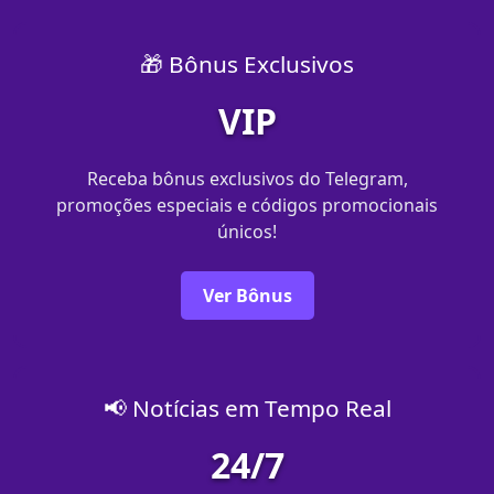
🎁 Bônus Exclusivos
VIP
Receba bônus exclusivos do Telegram,
promoções especiais e códigos promocionais
únicos!
Ver Bônus
📢 Notícias em Tempo Real
24/7