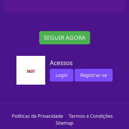
SEGUIR AGORA
Acessos
Login
Registrar-se
Políticas de Privacidade
Termos e Condições
Sitemap