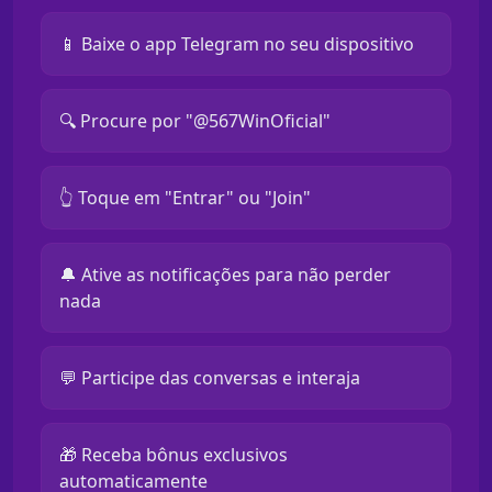
📱 Baixe o app Telegram no seu dispositivo
🔍 Procure por "@567WinOficial"
👆 Toque em "Entrar" ou "Join"
🔔 Ative as notificações para não perder
nada
💬 Participe das conversas e interaja
🎁 Receba bônus exclusivos
automaticamente