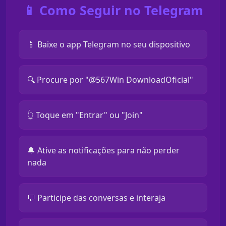
📱 Como Seguir no Telegram
📱 Baixe o app Telegram no seu dispositivo
🔍 Procure por "@567Win DownloadOficial"
👆 Toque em "Entrar" ou "Join"
🔔 Ative as notificações para não perder
nada
💬 Participe das conversas e interaja