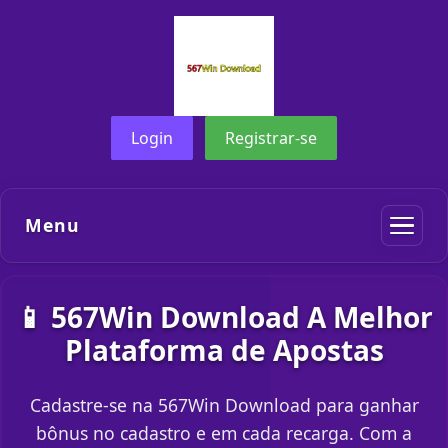
Login
Registrar-se
Menu
📱 567Win Download A Melhor
Plataforma de Apostas
Cadastre-se na 567Win Download para ganhar
bônus no cadastro e em cada recarga. Com a