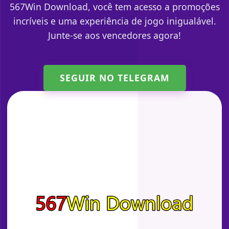
567Win Download, você tem acesso a promoções
incríveis e uma experiência de jogo inigualável.
Junte-se aos vencedores agora!
SEGUIR NO TELEGRAM