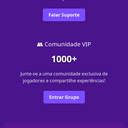
Falar Suporte
👥 Comunidade VIP
1000+
Junte-se a uma comunidade exclusiva de
jogadores e compartilhe experiências!
Entrar Grupo