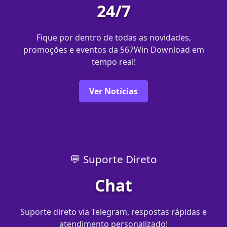
24/7
Fique por dentro de todas as novidades,
promoções e eventos da 567Win Download em
tempo real!
Ver Notícias
💬 Suporte Direto
Chat
Suporte direto via Telegram, respostas rápidas e
atendimento personalizado!