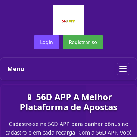
Login
Registrar-se
Menu
📱 56D APP A Melhor
Plataforma de Apostas
Cadastre-se na 56D APP para ganhar bônus no
cadastro e em cada recarga. Com a 56D APP, você