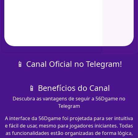
📱 Canal Oficial no Telegram!
📱 Benefícios do Canal
Descubra as vantagens de seguir a 56Dgame no
Telegram
A interface da 56Dgame foi projetada para ser intuitiva
e fácil de usar, mesmo para jogadores iniciantes. Todas
as funcionalidades estão organizadas de forma lógica,