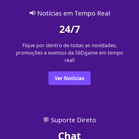
📢 Notícias em Tempo Real
24/7
Fique por dentro de todas as novidades,
promoções e eventos da 56Dgame em tempo
real!
Ver Notícias
💬 Suporte Direto
Chat