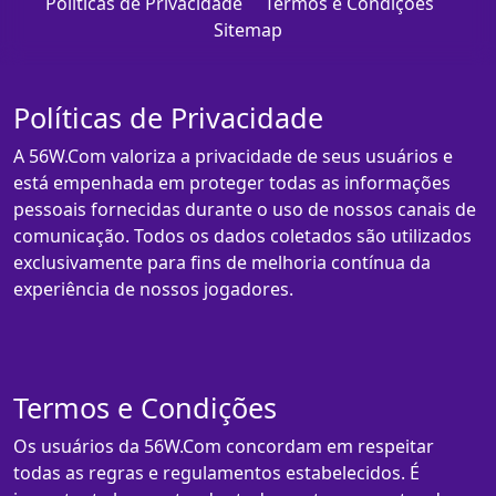
Políticas de Privacidade
Termos e Condições
Sitemap
Políticas de Privacidade
A 56W.Com valoriza a privacidade de seus usuários e
está empenhada em proteger todas as informações
pessoais fornecidas durante o uso de nossos canais de
comunicação. Todos os dados coletados são utilizados
exclusivamente para fins de melhoria contínua da
experiência de nossos jogadores.
Termos e Condições
Os usuários da 56W.Com concordam em respeitar
todas as regras e regulamentos estabelecidos. É