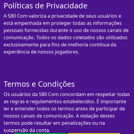
Políticas de Privacidade
A 580 Com valoriza a privacidade de seus usuários e
está empenhada em proteger todas as informações
pessoais fornecidas durante o uso de nossos canais de
comunicação. Todos os dados coletados são utilizados
exclusivamente para fins de melhoria contínua da
experiência de nossos jogadores.
Termos e Condições
Os usuários da 580 Com concordam em respeitar todas
as regras e regulamentos estabelecidos. É importante
ler e entender todos os termos antes de participar de
nossos canais de comunicação. A violação destes
termos pode resultar em penalizações ou na
suspensão da conta.