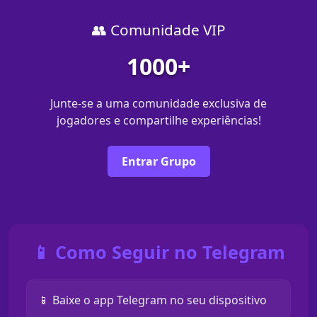
👥 Comunidade VIP
1000+
Junte-se a uma comunidade exclusiva de
jogadores e compartilhe experiências!
Entrar Grupo
📱 Como Seguir no Telegram
📱 Baixe o app Telegram no seu dispositivo