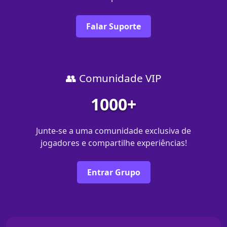
Falar Suporte
👥 Comunidade VIP
1000+
Junte-se a uma comunidade exclusiva de
jogadores e compartilhe experiências!
Entrar Grupo