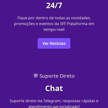
24/7
Fique por dentro de todas as novidades,
promoções e eventos da 5FF Plataforma em
tempo real!
Ver Notícias
💬 Suporte Direto
Chat
Suporte direto via Telegram, respostas rápidas e
atendimento personalizado!