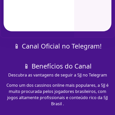
📱 Canal Oficial no Telegram!
📱 Benefícios do Canal
Descubra as vantagens de seguir a 5JJ no Telegram
Como um dos cassinos online mais populares, a 5JJ é
muito procurada pelos jogadores brasileiros, com
jogos altamente profissionais e conteúdo rico da 5JJ
Brasil .