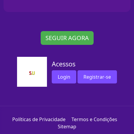
SEGUIR AGORA
Acessos
Login
Registrar-se
Políticas de Privacidade
Termos e Condições
Sitemap