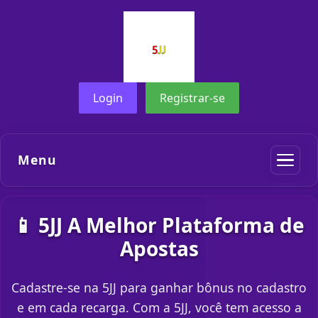
Login
Registrar-se
Menu
📱 5JJ A Melhor Plataforma de
Apostas
Cadastre-se na 5JJ para ganhar bônus no cadastro
e em cada recarga. Com a 5JJ, você tem acesso a