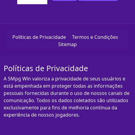
Políticas de Privacidade
Termos e Condições
Sitemap
Políticas de Privacidade
A 5Mpg Win valoriza a privacidade de seus usuários e
está empenhada em proteger todas as informações
pessoais fornecidas durante o uso de nossos canais de
comunicação. Todos os dados coletados são utilizados
exclusivamente para fins de melhoria contínua da
experiência de nossos jogadores.