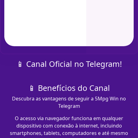
📱 Canal Oficial no Telegram!
📱 Benefícios do Canal
Descubra as vantagens de seguir a 5Mpg Win no
Telegram
O acesso via navegador funciona em qualquer
dispositivo com conexão à internet, incluindo
smartphones, tablets, computadores e até mesmo