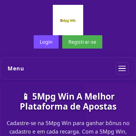
Login
Registrar-se
Menu
📱 5Mpg Win A Melhor
Plataforma de Apostas
Cadastre-se na 5Mpg Win para ganhar bônus no
cadastro e em cada recarga. Com a 5Mpg Win,