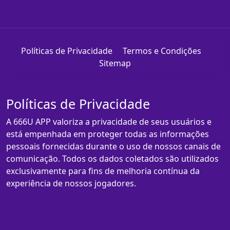
Políticas de Privacidade
Termos e Condições
Sitemap
Políticas de Privacidade
A 666U APP valoriza a privacidade de seus usuários e
está empenhada em proteger todas as informações
pessoais fornecidas durante o uso de nossos canais de
comunicação. Todos os dados coletados são utilizados
exclusivamente para fins de melhoria contínua da
experiência de nossos jogadores.