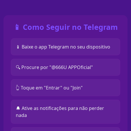
📱 Como Seguir no Telegram
📱 Baixe o app Telegram no seu dispositivo
🔍 Procure por "@666U APPOficial"
👆 Toque em "Entrar" ou "Join"
🔔 Ative as notificações para não perder
nada