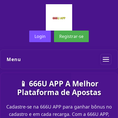
Login
Registrar-se
Menu
📱 666U APP A Melhor
Plataforma de Apostas
Cadastre-se na 666U APP para ganhar bônus no
cadastro e em cada recarga. Com a 666U APP,