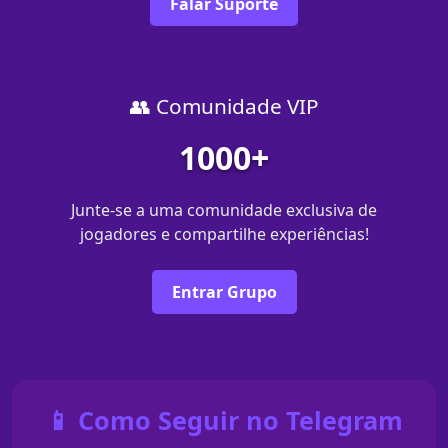
Falar Suporte
👥 Comunidade VIP
1000+
Junte-se a uma comunidade exclusiva de
jogadores e compartilhe experiências!
Entrar Grupo
📱 Como Seguir no Telegram