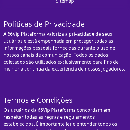
Sitemap
Políticas de Privacidade
A 66Vip Plataforma valoriza a privacidade de seus
usuários e está empenhada em proteger todas as
informações pessoais fornecidas durante o uso de
nossos canais de comunicação. Todos os dados
coletados são utilizados exclusivamente para fins de
melhoria contínua da experiência de nossos jogadores.
Termos e Condições
Os usuários da 66Vip Plataforma concordam em
respeitar todas as regras e regulamentos
estabelecidos. É importante ler e entender todos os