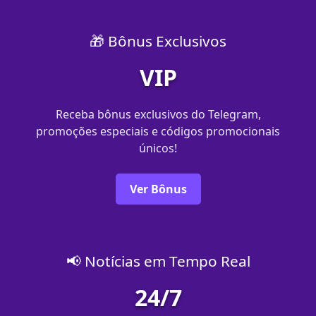
🎁 Bônus Exclusivos
VIP
Receba bônus exclusivos do Telegram,
promoções especiais e códigos promocionais
únicos!
Ver Bônus
📢 Notícias em Tempo Real
24/7