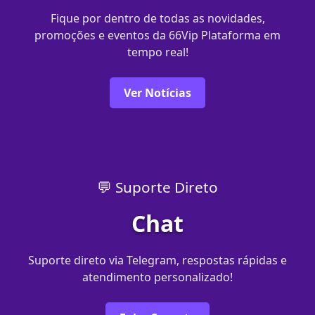
Fique por dentro de todas as novidades,
promoções e eventos da 66Vip Plataforma em
tempo real!
Ver Notícias
💬 Suporte Direto
Chat
Suporte direto via Telegram, respostas rápidas e
atendimento personalizado!