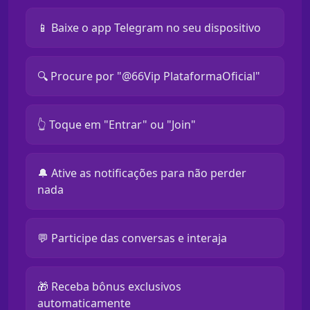
📱 Baixe o app Telegram no seu dispositivo
🔍 Procure por "@66Vip PlataformaOficial"
👆 Toque em "Entrar" ou "Join"
🔔 Ative as notificações para não perder
nada
💬 Participe das conversas e interaja
🎁 Receba bônus exclusivos
automaticamente