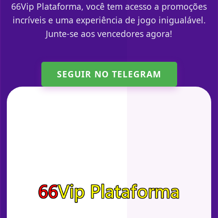
66Vip Plataforma, você tem acesso a promoções
incríveis e uma experiência de jogo inigualável.
Junte-se aos vencedores agora!
SEGUIR NO TELEGRAM