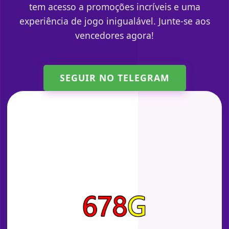
tem acesso a promoções incríveis e uma
experiência de jogo inigualável. Junte-se aos
vencedores agora!
SEGUIR NO TELEGRAM