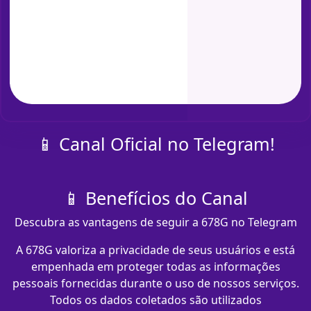
📱 Canal Oficial no Telegram!
📱 Benefícios do Canal
Descubra as vantagens de seguir a 678G no Telegram
A 678G valoriza a privacidade de seus usuários e está
empenhada em proteger todas as informações
pessoais fornecidas durante o uso de nossos serviços.
Todos os dados coletados são utilizados