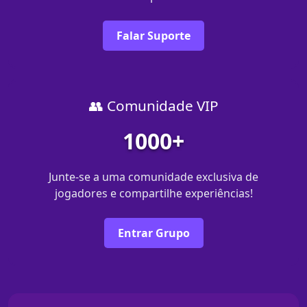
Falar Suporte
👥 Comunidade VIP
1000+
Junte-se a uma comunidade exclusiva de
jogadores e compartilhe experiências!
Entrar Grupo