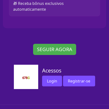
🎁 Receba bônus exclusivos
automaticamente
SEGUIR AGORA
Acessos
Login
Registrar-se