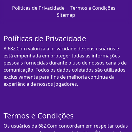
Políticas de Privacidade
Termos e Condições
Sitemap
Políticas de Privacidade
A 68Z.Com valoriza a privacidade de seus usuários e
está empenhada em proteger todas as informações
pessoais fornecidas durante o uso de nossos canais de
comunicação. Todos os dados coletados são utilizados
exclusivamente para fins de melhoria contínua da
experiência de nossos jogadores.
Termos e Condições
Os usuários da 68Z.Com concordam em respeitar todas