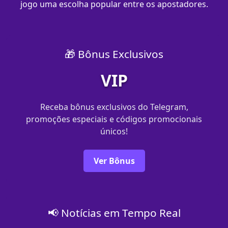
jogo uma escolha popular entre os apostadores.
🎁 Bônus Exclusivos
VIP
Receba bônus exclusivos do Telegram,
promoções especiais e códigos promocionais
únicos!
Ver Bônus
📢 Notícias em Tempo Real