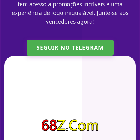
tem acesso a promoções incríveis e uma
experiência de jogo inigualável. Junte-se aos
vencedores agora!
SEGUIR NO TELEGRAM