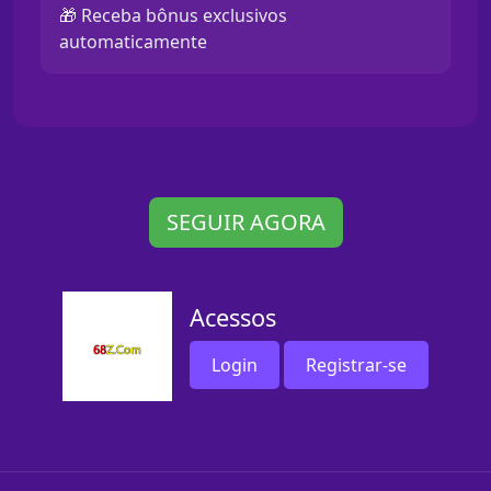
🎁 Receba bônus exclusivos
automaticamente
SEGUIR AGORA
Acessos
Login
Registrar-se