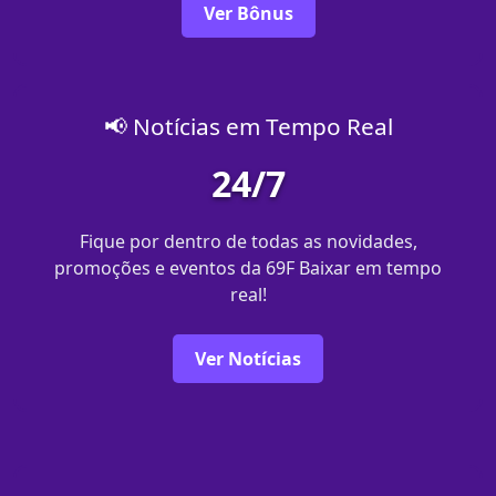
Ver Bônus
📢 Notícias em Tempo Real
24/7
Fique por dentro de todas as novidades,
promoções e eventos da 69F Baixar em tempo
real!
Ver Notícias