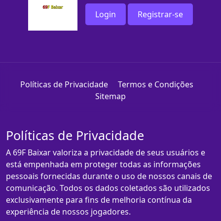
Login
Registrar-se
Políticas de Privacidade
Termos e Condições
Sitemap
Políticas de Privacidade
A 69F Baixar valoriza a privacidade de seus usuários e
está empenhada em proteger todas as informações
pessoais fornecidas durante o uso de nossos canais de
comunicação. Todos os dados coletados são utilizados
exclusivamente para fins de melhoria contínua da
experiência de nossos jogadores.