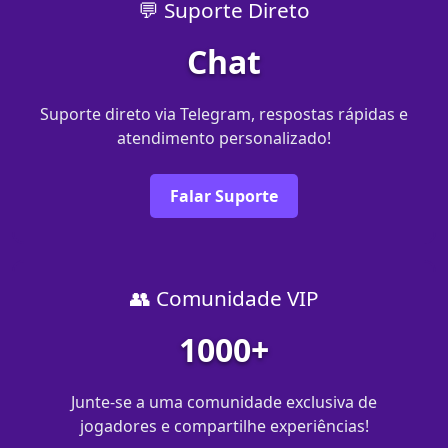
💬 Suporte Direto
Chat
Suporte direto via Telegram, respostas rápidas e
atendimento personalizado!
Falar Suporte
👥 Comunidade VIP
1000+
Junte-se a uma comunidade exclusiva de
jogadores e compartilhe experiências!