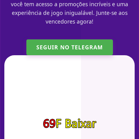
você tem acesso a promoções incríveis e uma
experiência de jogo inigualável. Junte-se aos
vencedores agora!
SEGUIR NO TELEGRAM