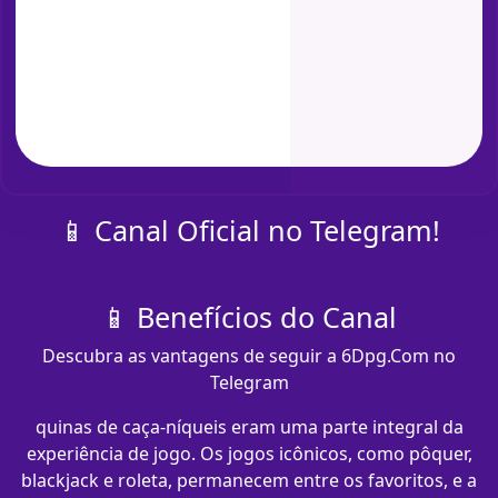
📱 Canal Oficial no Telegram!
📱 Benefícios do Canal
Descubra as vantagens de seguir a 6Dpg.Com no
Telegram
quinas de caça-níqueis eram uma parte integral da
experiência de jogo. Os jogos icônicos, como pôquer,
blackjack e roleta, permanecem entre os favoritos, e a