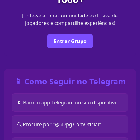
Junte-se a uma comunidade exclusiva de
jogadores e compartilhe experiências!
Entrar Grupo
📱 Como Seguir no Telegram
📱 Baixe o app Telegram no seu dispositivo
🔍 Procure por "@6Dpg.ComOficial"