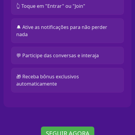
👆 Toque em "Entrar" ou "Join"
🔔 Ative as notificações para não perder
nada
💬 Participe das conversas e interaja
🎁 Receba bônus exclusivos
automaticamente
SEGUIR AGORA