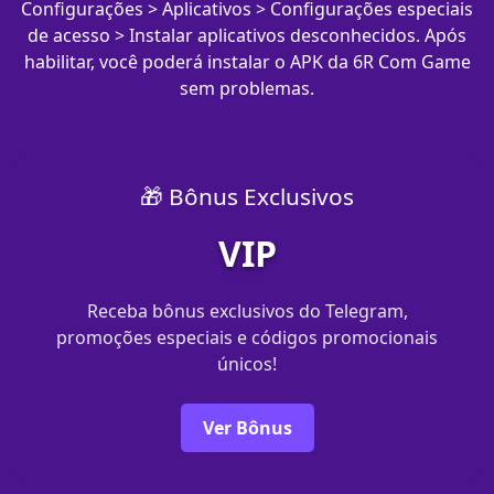
Configurações > Aplicativos > Configurações especiais
de acesso > Instalar aplicativos desconhecidos. Após
habilitar, você poderá instalar o APK da 6R Com Game
sem problemas.
🎁 Bônus Exclusivos
VIP
Receba bônus exclusivos do Telegram,
promoções especiais e códigos promocionais
únicos!
Ver Bônus