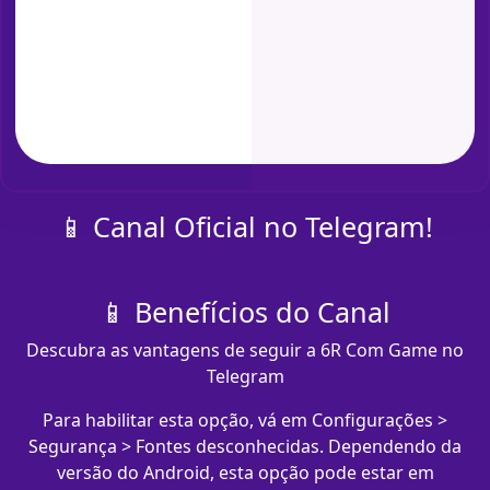
📱 Canal Oficial no Telegram!
📱 Benefícios do Canal
Descubra as vantagens de seguir a 6R Com Game no
Telegram
Para habilitar esta opção, vá em Configurações >
Segurança > Fontes desconhecidas. Dependendo da
versão do Android, esta opção pode estar em