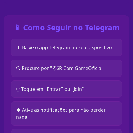
📱 Como Seguir no Telegram
📱 Baixe o app Telegram no seu dispositivo
🔍 Procure por "@6R Com GameOficial"
👆 Toque em "Entrar" ou "Join"
🔔 Ative as notificações para não perder
nada