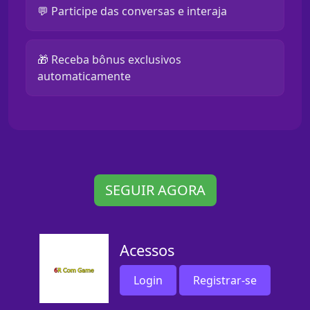
💬 Participe das conversas e interaja
🎁 Receba bônus exclusivos
automaticamente
SEGUIR AGORA
Acessos
Login
Registrar-se