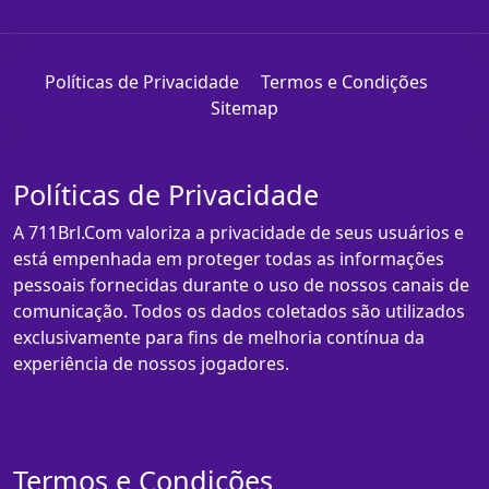
Políticas de Privacidade
Termos e Condições
Sitemap
Políticas de Privacidade
A 711Brl.Com valoriza a privacidade de seus usuários e
está empenhada em proteger todas as informações
pessoais fornecidas durante o uso de nossos canais de
comunicação. Todos os dados coletados são utilizados
exclusivamente para fins de melhoria contínua da
experiência de nossos jogadores.
Termos e Condições