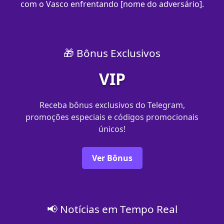
com o Vasco enfrentando [nome do adversário].
🎁 Bônus Exclusivos
VIP
Receba bônus exclusivos do Telegram,
promoções especiais e códigos promocionais
únicos!
Ver Bônus
📢 Notícias em Tempo Real