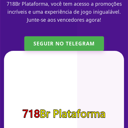
718Br Plataforma, você tem acesso a promoções
incríveis e uma experiência de jogo inigualável.
Junte-se aos vencedores agora!
SEGUIR NO TELEGRAM