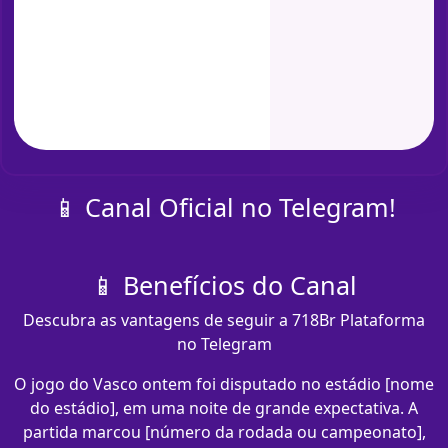
📱 Canal Oficial no Telegram!
📱 Benefícios do Canal
Descubra as vantagens de seguir a 718Br Plataforma
no Telegram
O jogo do Vasco ontem foi disputado no estádio [nome
do estádio], em uma noite de grande expectativa. A
partida marcou [número da rodada ou campeonato],