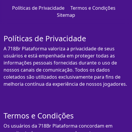
Políticas de Privacidade
Termos e Condições
Sitemap
Políticas de Privacidade
A 718Br Plataforma valoriza a privacidade de seus
usuários e está empenhada em proteger todas as
informações pessoais fornecidas durante o uso de
nossos canais de comunicação. Todos os dados
coletados são utilizados exclusivamente para fins de
melhoria contínua da experiência de nossos jogadores.
Termos e Condições
Os usuários da 718Br Plataforma concordam em