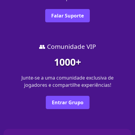
Falar Suporte
👥 Comunidade VIP
1000+
Junte-se a uma comunidade exclusiva de
jogadores e compartilhe experiências!
Entrar Grupo