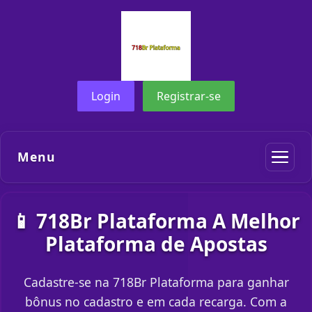
Login
Registrar-se
Menu
📱 718Br Plataforma A Melhor
Plataforma de Apostas
Cadastre-se na 718Br Plataforma para ganhar
bônus no cadastro e em cada recarga. Com a