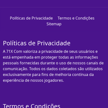
Políticas de Privacidade
Termos e Condições
Sitemap
Políticas de Privacidade
A 71X Com valoriza a privacidade de seus usuários e
está empenhada em proteger todas as informações
pessoais fornecidas durante o uso de nossos canais de
comunicação. Todos os dados coletados são utilizados
exclusivamente para fins de melhoria contínua da
experiência de nossos jogadores.
Termos e Condições