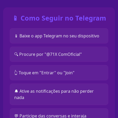
📱 Como Seguir no Telegram
📱 Baixe o app Telegram no seu dispositivo
🔍 Procure por "@71X ComOficial"
👆 Toque em "Entrar" ou "Join"
🔔 Ative as notificações para não perder
nada
💬 Participe das conversas e interaja