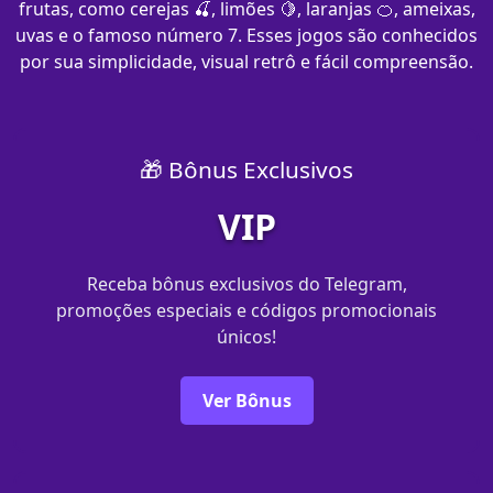
frutas, como cerejas 🍒, limões 🍋, laranjas 🍊, ameixas,
uvas e o famoso número 7. Esses jogos são conhecidos
por sua simplicidade, visual retrô e fácil compreensão.
🎁 Bônus Exclusivos
VIP
Receba bônus exclusivos do Telegram,
promoções especiais e códigos promocionais
únicos!
Ver Bônus