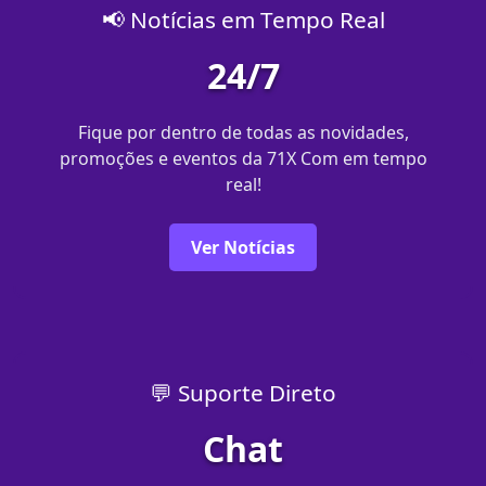
📢 Notícias em Tempo Real
24/7
Fique por dentro de todas as novidades,
promoções e eventos da 71X Com em tempo
real!
Ver Notícias
💬 Suporte Direto
Chat