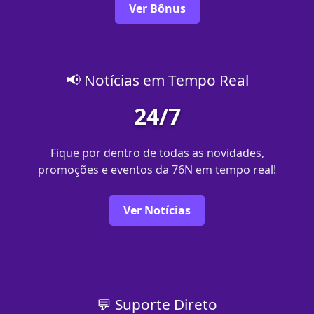
Ver Bônus
📢 Notícias em Tempo Real
24/7
Fique por dentro de todas as novidades,
promoções e eventos da 76N em tempo real!
Ver Notícias
💬 Suporte Direto