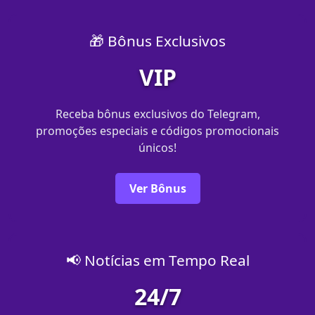
🎁 Bônus Exclusivos
VIP
Receba bônus exclusivos do Telegram,
promoções especiais e códigos promocionais
únicos!
Ver Bônus
📢 Notícias em Tempo Real
24/7