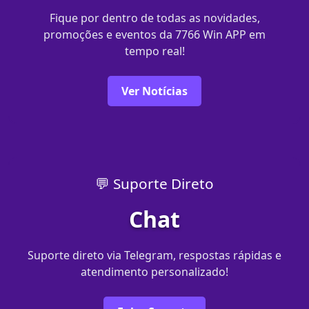
Fique por dentro de todas as novidades,
promoções e eventos da 7766 Win APP em
tempo real!
Ver Notícias
💬 Suporte Direto
Chat
Suporte direto via Telegram, respostas rápidas e
atendimento personalizado!