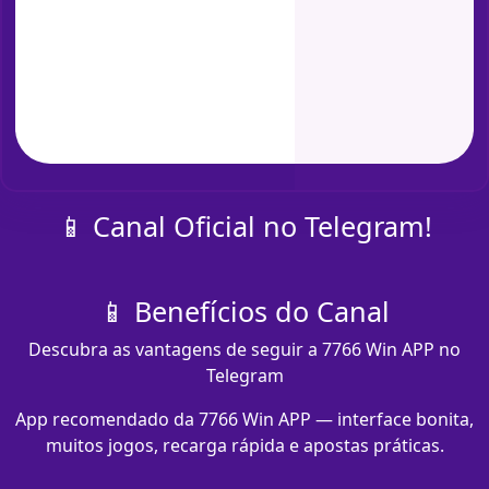
📱 Canal Oficial no Telegram!
📱 Benefícios do Canal
Descubra as vantagens de seguir a 7766 Win APP no
Telegram
App recomendado da 7766 Win APP — interface bonita,
muitos jogos, recarga rápida e apostas práticas.