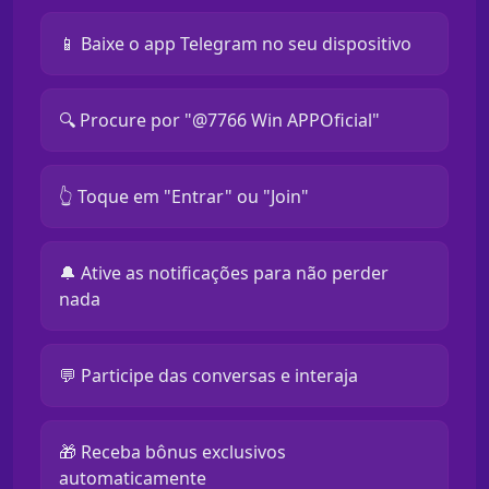
📱 Baixe o app Telegram no seu dispositivo
🔍 Procure por "@7766 Win APPOficial"
👆 Toque em "Entrar" ou "Join"
🔔 Ative as notificações para não perder
nada
💬 Participe das conversas e interaja
🎁 Receba bônus exclusivos
automaticamente