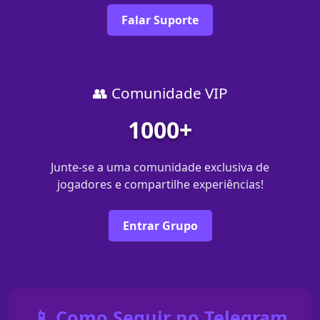
Falar Suporte
👥 Comunidade VIP
1000+
Junte-se a uma comunidade exclusiva de
jogadores e compartilhe experiências!
Entrar Grupo
📱 Como Seguir no Telegram