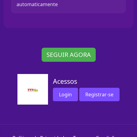
automaticamente
SEGUIR AGORA
Acessos
Login
Registrar-se