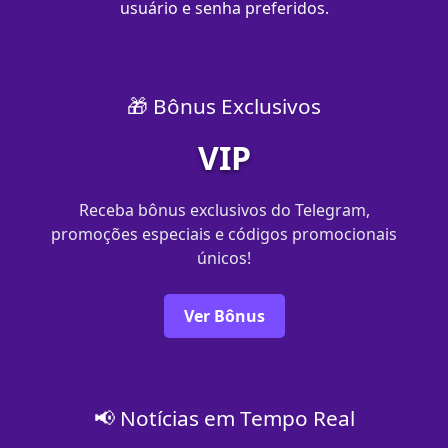
usuário e senha preferidos.
🎁 Bônus Exclusivos
VIP
Receba bônus exclusivos do Telegram,
promoções especiais e códigos promocionais
únicos!
Ver Bônus
📢 Notícias em Tempo Real